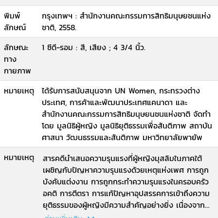
พิมพ์
กรุงเทพฯ : สำนักงานคณะกรรมการสิทธิมนุษยชนแห่ง
ลักษณ์
ชาติ, 2558.
ลักษณะ
1 ซีดี-รอม : สี, เสียง ; 4 3/4 นิ้ว.
ทาง
กายภาพ
หมายเหตุ
ได้รับการสนับสนุนจาก UN Women, กระทรวงต่าง
ประเทศ, การค้าและพัฒนาประเทศแคนาดา และ
สำนักงานคณะกรรมการสิทธิมนุษยนชนแห่งชาติ จัดทำ
โดย มูลนิธิผู้หญิง มูลนิธิยุติธรรมเพื่อสันติภาพ สถาบัน
ศาสนา วัฒนธรรมและสันติภาพ มหาวิทยาลัยพายัพ
หมายเหตุ
สารคดีนำเสนอความรุนแรงที่ผู้หญิงมุสลิมในภาคใต้
เผชิญกับปัญหาความรุนแรงด้วยเหตุแห่งเพศ การถูก
บังคับแต่งงาน การถูกกระทำความรุนแรงในครอบครัว
อคติ การตีตรา การแก้ปัญหาอุปสรรคการเข้าถึงความ
ยุติธรรมของผู้หญิงมีความสำคัญอย่างยิ่ง เนื่องจาก
ระบบกฎหมายและระบบยุติธรรมเป็นรากฐานสำคัญของ