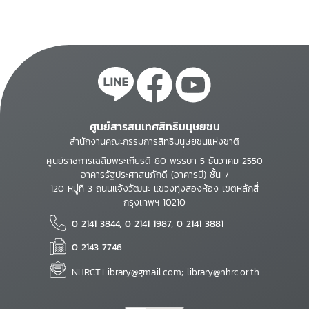
ศูนย์สารสนเทศสิทธิมนุษยชน
สำนักงานคณะกรรมการสิทธิมนุษยชนแห่งชาติ
ศูนย์ราชการเฉลิมพระเกียรติ 80 พรรษา 5 ธันวาคม 2550
อาคารรัฐประศาสนภักดี (อาคารบี) ชั้น 7
120 หมู่ที่ 3 ถนนแจ้งวัฒนะ แขวงทุ่งสองห้อง เขตหลักสี่
กรุงเทพฯ 10210
0 2141 3844, 0 2141 1987, 0 2141 3881
0 2143 7746
NHRCT.Library@gmail.com; library@nhrc.or.th