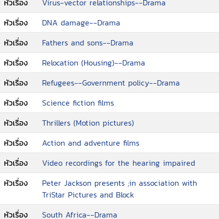
หัวเรื่อง
Virus-vector relationships--Drama
ดีเอ็นเอของเขาเปลี่ยนไป วิคัส กลายเป็นคนที่ถูกตาม
military/corporate entity MultiNational United.
ล่าและมีค่าตัวมากที่สุดในโลก เขากลายเป็นกุญแจที่จะ
Middle managerWikus Van De Merwe finds
หัวเรื่อง
DNA damage--Drama
ปลดความลับของเทคโนโลยีจากต่างดาว เขากลายเป็น
himself in charge, and cannotbelieve the good
หัวเรื่อง
Fathers and sons--Drama
คนนอกสำหรับมนุษย์โลก ดังนั้นจึงเหลือเพียงที่เดียวที่
luck of his sudden promotion, untilevents spin
เขาจะใช้ซ่อนตัวได้ ที่นั่นคือ ดิสทริกต์ 9
out of control, and he realizes he is littlemore
หัวเรื่อง
Relocation (Housing)--Drama
than a pawn in a horrific
multinational/intergalacticexperiment
หัวเรื่อง
Refugees--Government policy--Drama
หัวเรื่อง
Science fiction films
หัวเรื่อง
Thrillers (Motion pictures)
หัวเรื่อง
Action and adventure films
หัวเรื่อง
Video recordings for the hearing impaired
หัวเรื่อง
Peter Jackson presents ;in association with
TriStar Pictures and Block
หัวเรื่อง
South Africa--Drama