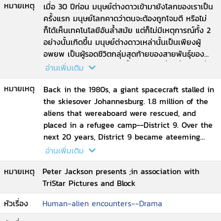
หมายเหตุ
เมื่อ 30 ปีก่อน มนุษย์ต่างดาวเข้ามายังโลกของเราเป็น
ครั้งแรก มนุษย์โลกคาดว่าตนจะต้องถูกโจมตี หรือไม่
ก็ได้เห็นเทคโนโลยีอันล้ำสมัย แต่ก็ไม่มีเหตุการณ์ทั้ง 2
อย่างนั้นเกิดขึ้น มนุษย์ต่างดาวเหล่านั้นเป็นเพียงผู้
อพยพ เป็นผู้รอดชีวิตกลุ่มสุดท้ายของสายพันธุ์ของ
พวกเขา พวกเขาจึงเข้ามาตั้งรกรากในที่อยู่ชั่วคราวที่
อ่านเพิ่มเติม
เรียกว่า ดิสทริกต์ 9 ในแอฟริกาใต้ ชาติต่างๆ ในโลก
หมายเหตุ
พากันถกเถียงว่าควรจะทำอย่างไรกับผู้มาเยือนเหล่านี้ดี
Back in the 1980s, a giant spacecraft stalled in
เมื่อความอดทนของเหล่ามนุษย์ที่มีต่อแขกที่ไม่ได้รับ
the skiesover Johannesburg. 1.8 million of the
เชิญหมดลง บริษัทเอกชน มัลติ-เนชันแนล ยูไนเต็ด
aliens that wereaboard were rescued, and
หรือ เอ็มเอ็นยู เข้าควบคุมมนุษย์ต่างดาว โดยสนใจที่จะ
placed in a refugee camp--District 9. Over the
ศึกษาเทคโนโลยีด้านอาวุธของพวกเขา เพราะหากการ
next 20 years, District 9 became ateeming
ค้นคว้าครั้งนี้สำเร็จ ก็คงจะทำกำไรแก่บริษัทได้อย่าง
shantytown like so many others in the
อ่านเพิ่มเติม
มหาศาล แต่แล้วพวกเขาก็ล้มเหลว เพราะการจะทำให้
developingworld. Although there is evidence
หมายเหตุ
Peter Jackson presents ;in association with
อาวุธเหล่านั้นทำงานได้ พวกเขาจะต้องใช้ดีเอ็นเอของ
that theextraterrestrials represent an
TriStar Pictures and Block
มนุษย์ต่างดาว ความสัมพันธ์ระหว่างมนุษย์ต่างดาวและ
advanced civilization,their lives on Earth are
มนุษย์โลกตึงเครียดถึงขีดสุด เมื่อผู้ปฏิบัติการภาค
marked by squalor, dysfunction,and xenophobic
หัวเรื่อง
Human-alien encounters--Drama
สนามของเอ็มเอ็นยู วิคัส แวน เดอร์ เมอร์วี (ชาร์ลโต
hostility. Now, the mass eviction of thealiens is
คอปลีย์) รับเชื้อไวรัสปริศนาเข้ามาในร่างกาย ทำให้
due to commence, overseen by the