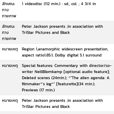
ลักษณะ
1 videodisc (112 min.) : sd., col. ; 4 3/4 in
ทาง
กายภาพ
ลักษณะ
Peter Jackson presents ;in association with
ทาง
TriStar Pictures and Block
กายภาพ
หมายเหตุ
Region 1,anamorphic widescreen presentation,
aspect ratio1.85:1; Dolby digital 5.1 surround
หมายเหตุ
Special features: Commentary with director/co-
writer NeillBlomkamp [optional audio feature];
Deleted scenes (24min.); ^"The alien agenda: A
filmmaker^'s log^" [featurette](34 min.);
Previews (17 min.)
หมายเหตุ
Peter Jackson presents ;in association with
TriStar Pictures and Block