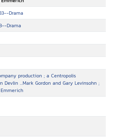
d Emmerich
783--Drama
อก แท
783--Drama
ักของเค้าเอง
ompany production ; a Centropolis
 Devlin ...Mark Gordon and Gary Levinsohn ;
d Emmerich