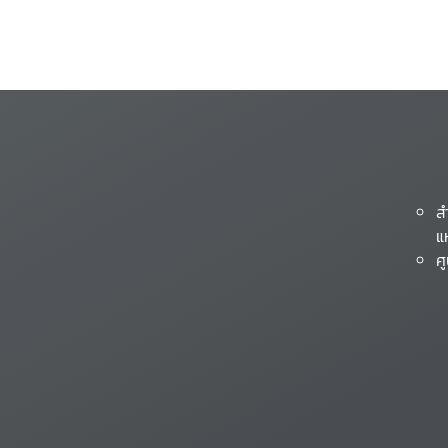
ส
แ
ศ