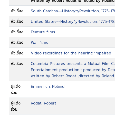
written by Robert Rodat ;directed by Rolan
ความแค้น กับทหารประจำการ ที่ต้องการรบตามรูปแบบ ไม่มีการฆ่า หรือ ทำทารุณกรรมแก่คู่สงครามที่
ยอมแพ้ ซึ่งเป็นธรรมเนียมที่ดีที่ยึดถือกันมาไม่ว่าจะเป็นกองกำลังของฝ่ายใดก็ตาม ซึ่งในเนื้อเรื่อง ก็ได้มี
หัวเรื่อง
South Carolina--History^yRevolution, 1775-1
การแสดงให้เห็นถึงความต้องการนี้ของแม่ทัพอังกฤษ คือ นายพลคอร์นวอลลิส ที่สั่งการกับพันเ
วิงตัน ผู้บังคับการหน่วยทหารม้ากรีนดรากูน ที่เป็นผู้ลั่นไกสังหารลูกชายคนที่ 2 ของเบนจามิน มาร์ติน
หัวเรื่อง
United States--History^yRevolution, 1775-1
เมื่อตอนที่มีอายุเพียง 16 ปีตายต่อหน้าที่หน้าบ้านพ
หัวเรื่อง
Feature films
หัวเรื่อง
War films
หัวเรื่อง
Video recordings for the hearing impaired
หัวเรื่อง
Columbia Pictures presents a Mutual Film C
Entertainment production ; produced by Dean
written by Robert Rodat ;directed by Rolan
ผู้แต่ง
Emmerich, Roland
ร่วม
ผู้แต่ง
Rodat, Robert
ร่วม