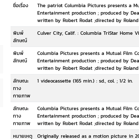
ชื่อเรื่อง
The patriot Columbia Pictures presents a M
Entertainment production ; produced by Dean
written by Robert Rodat ;directed by Rolan
พิมพ์
Culver City, Calif. : Columbia TriStar Home V
ลักษณ์
พิมพ์
Columbia Pictures presents a Mutual Film C
ลักษณ์
Entertainment production ; produced by Dean
written by Robert Rodat ;directed by Rolan
ลักษณะ
1 videocassette (165 min.) : sd., col. ; 1/2 in.
ทาง
กายภาพ
ลักษณะ
Columbia Pictures presents a Mutual Film C
ทาง
Entertainment production ; produced by Dean
กายภาพ
written by Robert Rodat ;directed by Rolan
หมายเหตุ
Originally released as a motion picture in 