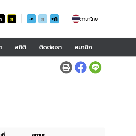
+ก
ก
ก
ก
ภาษาไทย
-ก
ศ
สถิติ
ติดต่อเรา
สมาชิก
ที่
สถานะ