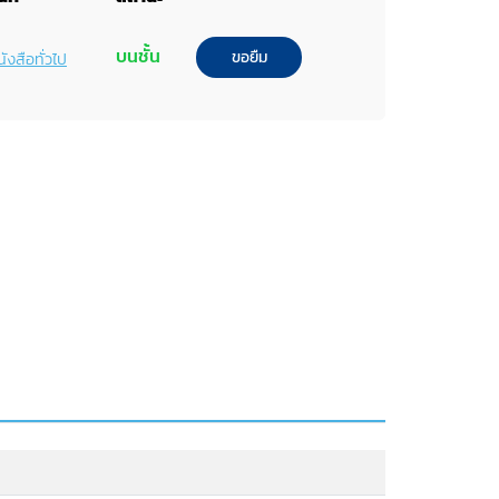
บนชั้น
ขอยืม
ังสือทั่วไป