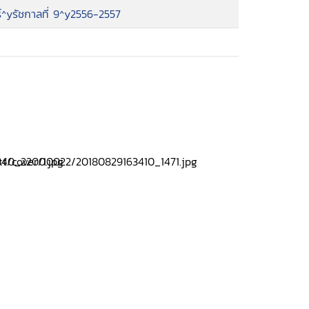
์^yรัชกาลที่ 9^y2556-2557