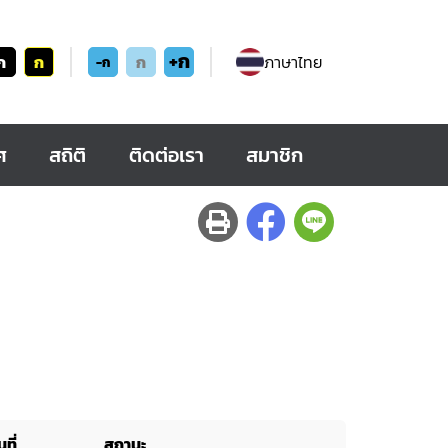
+ก
ก
ก
ก
ภาษาไทย
-ก
ศ
สถิติ
ติดต่อเรา
สมาชิก
ที่
สถานะ