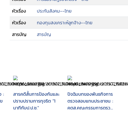
--การตรวจสอบ "ยาก"
หัวเรื่อง
ประกันสังคม--ไทย
--แนวโน้มรอยรั่วในอนาคต
--สรุป
หัวเรื่อง
กองทุนสงเคราะห์ลูกจ้าง--ไทย
--กองทุนสื่อประชาสังคมต้านคอร์รัปชัน (กองทุน 
สารบัญ
สารบัญ
จ :
สารคดีสั้นการป้องกันและ
ปัจฉิมบทของพันธกิจการ
ไข
ปราบปรามการทุจริต "1
ตรวจสอบแทนประชาชน :
นาทีกับป.ป.ช."
คตส.คณะกรรมการตรวจ
สอบการกระทำที่ก่อให้เกิด
ความเสียหายแก่รัฐ