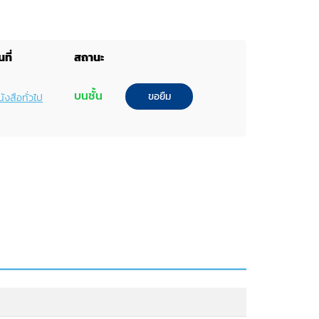
ที่
สถานะ
บนชั้น
ขอยืม
ังสือทั่วไป