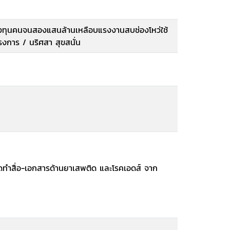
กองทุนคนจนสองแสนล้านเหลือบแรงงานสบช่องโหว่ใช้
งการ / นริศสา สุขสนั่น
ัดทำสื่อ-เอกสารด้านยาเสพติด และโรคเอดส์ จาก