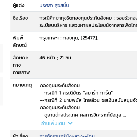
ผู้แต่ง
นริศสา สุขสนั่น
ชื่อเรื่อง
กรณีศึกษาทุจริตกองทุนประกันสังคม : รอยรั่ว
ระเบียบบริหาร แสวงหาผลประโยชน์จากสารพัดโคร
พิมพ์
กรุงเทพฯ : กองทุน, [2547?].
ลักษณ์
ลักษณะ
46 หน้า ; 21 ซม.
ทาง
กายภาพ
หมายเหตุ
กองทุนประกันสังคม
--กรณีที่ 1 กรณีบัตร "สมาร์ท การ์ด"
--กรณีที่ 2 นายพนัส ไทยล้วน ขอเงินสนับสนุนจ
กองทุนประกันสังคม
--ดูงานต่างประเทศ ผลการวิเคราะห์ข้อมูล
--ความไม่โปร่งใสในระบบการบริหาร
อ่านเพิ่มเติม
--ปัญหาโครงสร้างการตัดสินใจ
หัวเรื่อง
การฉ้อราษฎร์บังหลวง--ไทย
--โอกาสและช่องว่างในการ "ใช้เงิน"