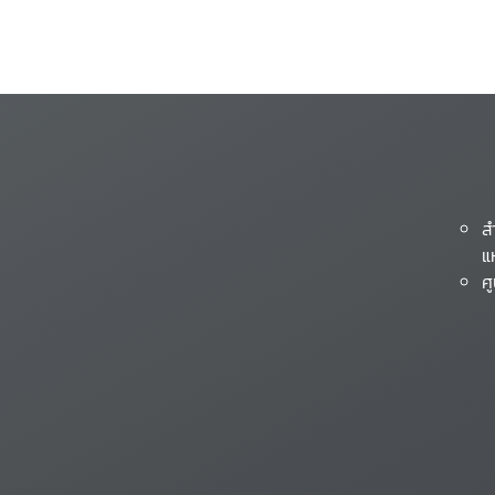
ส
แ
ศ