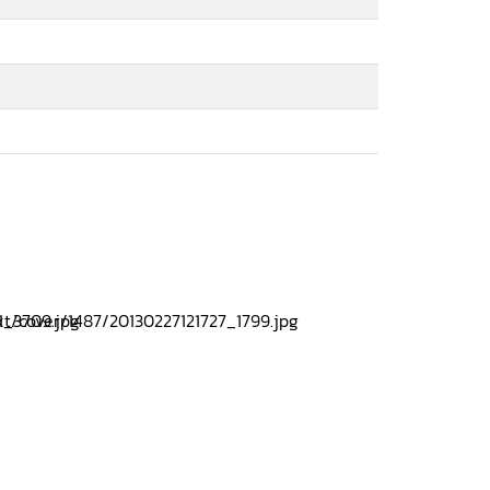
สปต.).