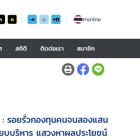
+ก
ก
ก
ก
ภาษาไทย
-ก
ศ
สถิติ
ติดต่อเรา
สมาชิก
ม : รอยรั่วกองทุนคนจนสองแสน
บียบบริหาร แสวงหาผลประโยชน์