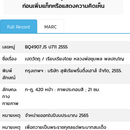
ก่อนเพิ่มแท็กหรือแสดงความคิดเห็น
Full Record
MARC
เลขหมู่
BQ4907.J5 ป711 2555
ชื่อเรื่อง
เปตวัตถุ / เรียบเรียงโดย หลวงพ่อชุมพล พลปญฺโญ
พิมพ์
กรุงเทพฯ : บริษัท สุพีเรียพริ้นติ้งเฮาส์ จำกัด, 2555.
ลักษณ์
ลักษณะ
ก-ฎ, 420 หน้า : ภาพประกอบสี ; 21 ซม.
ทาง
กายภาพ
หมายเหตุ
จำหน่ายออกในปีงบประมาณ 2565
หมายเหตุ
เพื่อถวายเป็นพระราชกุศลแด่พระบาทสมเด็จ