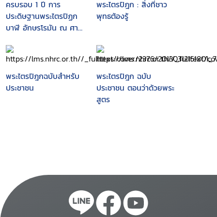
ครบรอบ 1 ปี การ
พระไตรปิฎก : สิ่งที่ชาว
ประดิษฐานพระไตรปิฏก
พุทธต้องรู้
บาฬี อักษรโรมัน ณ ศาล
รัฐธรรมนูญแห่งราช
อาณาจักรไทย
พระไตรปิฎกฉบับสำหรับ
พระไตรปิฎก ฉบับ
ประชาชน
ประชาชน ตอนว่าด้วยพระ
สูตร