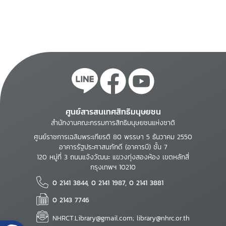
ศูนย์สารสนเทศสิทธิมนุษยชน
สำนักงานคณะกรรมการสิทธิมนุษยชนแห่งชาติ
ศูนย์ราชการเฉลิมพระเกียรติ 80 พรรษา 5 ธันวาคม 2550
อาคารรัฐประศาสนภักดี (อาคารบี) ชั้น 7
120 หมู่ที่ 3 ถนนแจ้งวัฒนะ แขวงทุ่งสองห้อง เขตหลักสี่
กรุงเทพฯ 10210
0 2141 3844, 0 2141 1987, 0 2141 3881
0 2143 7746
NHRCT.Library@gmail.com; library@nhrc.or.th