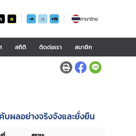
+ก
ก
ก
ก
ภาษาไทย
-ก
ศ
สถิติ
ติดต่อเรา
สมาชิก
ับผลอย่างจริงจังและยั่งยืน
ที่
สถานะ