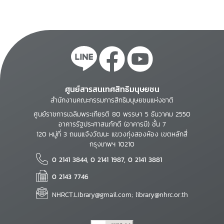
ศูนย์สารสนเทศสิทธิมนุษยชน
สำนักงานคณะกรรมการสิทธิมนุษยชนแห่งชาติ
ศูนย์ราชการเฉลิมพระเกียรติ 80 พรรษา 5 ธันวาคม 2550
อาคารรัฐประศาสนภักดี (อาคารบี) ชั้น 7
120 หมู่ที่ 3 ถนนแจ้งวัฒนะ แขวงทุ่งสองห้อง เขตหลักสี่
กรุงเทพฯ 10210
0 2141 3844, 0 2141 1987, 0 2141 3881
0 2143 7746
NHRCT.Library@gmail.com; library@nhrc.or.th