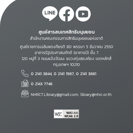
ศูนย์สารสนเทศสิทธิมนุษยชน
สำนักงานคณะกรรมการสิทธิมนุษยชนแห่งชาติ
ศูนย์ราชการเฉลิมพระเกียรติ 80 พรรษา 5 ธันวาคม 2550
อาคารรัฐประศาสนภักดี (อาคารบี) ชั้น 7
120 หมู่ที่ 3 ถนนแจ้งวัฒนะ แขวงทุ่งสองห้อง เขตหลักสี่
กรุงเทพฯ 10210
0 2141 3844, 0 2141 1987, 0 2141 3881
0 2143 7746
NHRCT.Library@gmail.com; library@nhrc.or.th