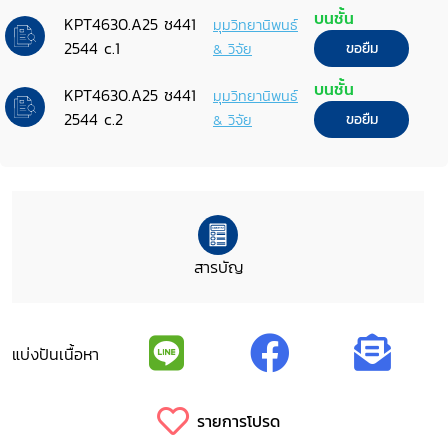
ฟังการสอบปากคำตน ตามรัฐธรรมนูญ
บนชั้น
KPT4630.A25 ช441
มุมวิทยานิพนธ์
แห่งราชอาณาจักรไทย พุทธศักราช
2544 c.1
& วิจัย
ขอยืม
2540 มาตรา 241 วรรคสอง
บนชั้น
KPT4630.A25 ช441
มุมวิทยานิพนธ์
2544 c.2
& วิจัย
ขอยืม
สารบัญ
แบ่งปันเนื้อหา
รายการโปรด