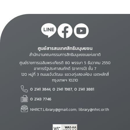
ศูนย์สารสนเทศสิทธิมนุษยชน
สำนักงานคณะกรรมการสิทธิมนุษยชนแห่งชาติ
ศูนย์ราชการเฉลิมพระเกียรติ 80 พรรษา 5 ธันวาคม 2550
อาคารรัฐประศาสนภักดี (อาคารบี) ชั้น 7
120 หมู่ที่ 3 ถนนแจ้งวัฒนะ แขวงทุ่งสองห้อง เขตหลักสี่
กรุงเทพฯ 10210
0 2141 3844, 0 2141 1987, 0 2141 3881
0 2143 7746
NHRCT.Library@gmail.com; library@nhrc.or.th