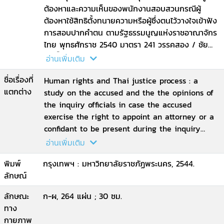
ต้องหาและความเห็นของพนักงานสอบสวนกรณีผู้
ต้องหาใช้สิทธิตั้งทนายความหรือผู้ซึ่งตนไว้วางใจเข้าฟัง
การสอบปากคำตน ตามรัฐธรรมนูญแห่งราชอาณาจักร
ไทย พุทธศักราช 2540 มาตรา 241 วรรคสอง / ชัย
ศักดิ์ อ่อนประดิษฐ์
อ่านเพิ่มเติม
ชื่อเรื่องที่
Human rights and Thai justice process : a
แตกต่าง
study on the accused and the the opinions of
the inquiry officials in case the accused
exercise the right to appoint an attorney or a
confidant to be present during the inquiry
under the Thai constitution B.E.2540, section
อ่านเพิ่มเติม
241, paragraph 2
พิมพ์
กรุงเทพฯ : มหาวิทยาลัยราชภัฏพระนคร, 2544.
ลักษณ์
ลักษณะ
ก-ผ, 264 แผ่น ; 30 ซม.
ทาง
กายภาพ