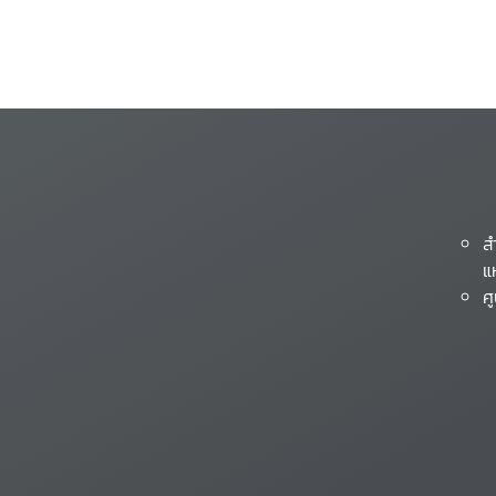
ส
แ
ศ