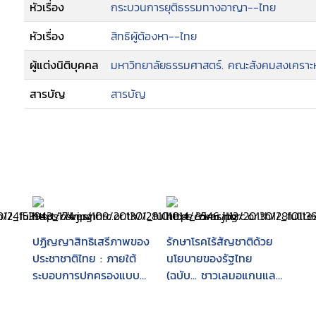
หัวเรื่อง
กระบวนการยุติธรรมทางอาญา--ไทย
หัวเรื่อง
สิทธิผู้ต้องหา--ไทย
ผู้แต่งนิติบุคคล
มหาวิทยาลัยธรรมศาสตร์. คณะสังคมสงเคราะห
สารบัญ
สารบัญ
ปฏิญญาสิทธิเสรีภาพของ
รักษาโรคไร้สัญชาติด้วย
ประชาชาติไทย : ภายใต้
นโยบายของรัฐไทย
ระบอบการปกครองแบบ
(ฉบับ... ชาวเลมอแกนและ
ประชาธิปไตยอันมีพระมหา
คนไทยพลัดถิ่น)
กษัตริย์ทรงเป็นประมุข