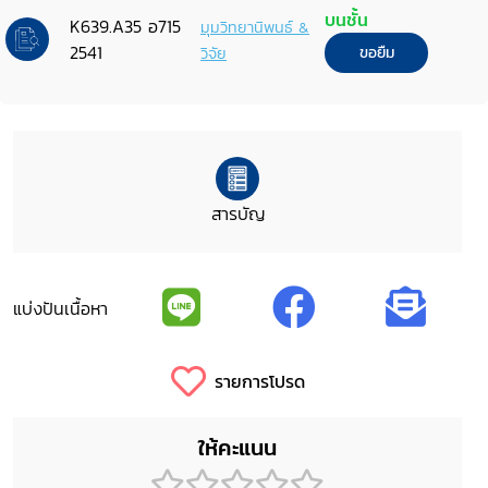
บนชั้น
K639.A35 อ715
มุมวิทยานิพนธ์ &
2541
วิจัย
ขอยืม
สารบัญ
แบ่งปันเนื้อหา
รายการโปรด
ให้คะแนน