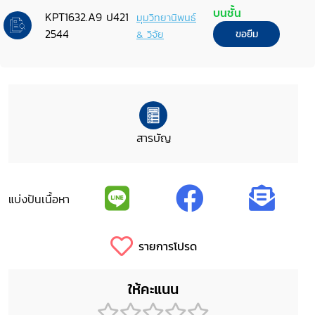
ทนายความเข้าฟังการสอบสวน
บนชั้น
KPT1632.A9 ป421
มุมวิทยานิพนธ์
2544
& วิจัย
ขอยืม
สารบัญ
แบ่งปันเนื้อหา
รายการโปรด
ให้คะแนน