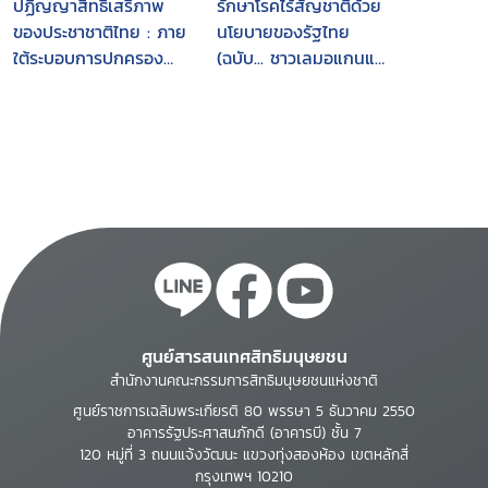
ปฏิญญาสิทธิเสรีภาพ
รักษาโรคไร้สัญชาติด้วย
ของประชาชาติไทย : ภาย
นโยบายของรัฐไทย
ใต้ระบอบการปกครอง
(ฉบับ... ชาวเลมอแกนและ
แบบประชาธิปไตยอันมี
คนไทยพลัดถิ่น)
พระมหากษัตริย์ทรงเป็น
ประมุข
ศูนย์สารสนเทศสิทธิมนุษยชน
สำนักงานคณะกรรมการสิทธิมนุษยชนแห่งชาติ
ศูนย์ราชการเฉลิมพระเกียรติ 80 พรรษา 5 ธันวาคม 2550
อาคารรัฐประศาสนภักดี (อาคารบี) ชั้น 7
120 หมู่ที่ 3 ถนนแจ้งวัฒนะ แขวงทุ่งสองห้อง เขตหลักสี่
กรุงเทพฯ 10210