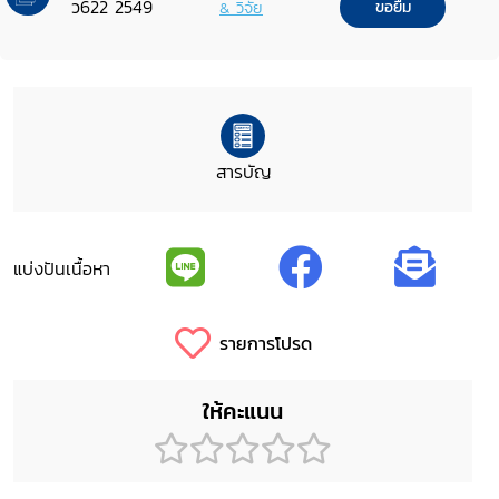
ว622 2549
& วิจัย
ขอยืม
สารบัญ
แบ่งปันเนื้อหา
รายการโปรด
ให้คะแนน