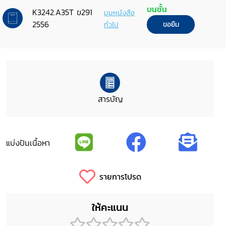
ว่าด้วยการขจัดการเลือกปฏิบัติทางเชื้อ
บนชั้น
K3242.A35T ข291
มุมหนังสือ
ชาติในทุกรูปแบบของประเทศไทย ฉบับ
2556
ทั่วไป
ขอยืม
รวม 1-3
สารบัญ
แบ่งปันเนื้อหา
รายการโปรด
ให้คะแนน