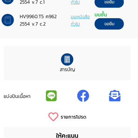
2554 v.7 c.1
ทั่วไป
ขอยืม
บนชั้น
HV9960.T5 ค962
มุมหนังสือ
2554 v.7 c.2
ทั่วไป
ขอยืม
สารบัญ
แบ่งปันเนื้อหา
รายการโปรด
ให้คะแนน