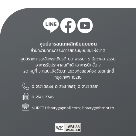
ศูนย์สารสนเทศสิทธิมนุษยชน
สำนักงานคณะกรรมการสิทธิมนุษยชนแห่งชาติ
ศูนย์ราชการเฉลิมพระเกียรติ 80 พรรษา 5 ธันวาคม 2550
อาคารรัฐประศาสนภักดี (อาคารบี) ชั้น 7
120 หมู่ที่ 3 ถนนแจ้งวัฒนะ แขวงทุ่งสองห้อง เขตหลักสี่
กรุงเทพฯ 10210
0 2141 3844, 0 2141 1987, 0 2141 3881
0 2143 7746
NHRCT.Library@gmail.com; library@nhrc.or.th