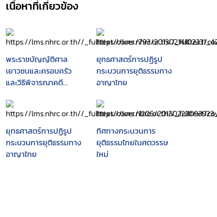
เนื้อหาที่เกี่ยวข้อง
พระราชบัญญัติศาล
ยุทธศาสตร์การปฏิรูป
เยาวชนและครอบครัว
กระบวนการยุติธรรมทาง
และวิธีพิจารณาคดี
อาญาไทย
เยาวชนและครอบครัว
พ.ศ. 2553 พร้อมทั้งสรุป
สาระสำคัญ ประวัติ ความ
เป็นมา กระบวนการ และ
ยุทธศาสตร์การปฏิรูป
ทิศทางกระบวนการ
ขั้นตอนในการตราพระราช
กระบวนการยุติธรรมทาง
ยุติธรรมไทยในศตวรรษ
บัญญัติดังกล่าวของ
อาญาไทย
ใหม่
รัฐสภา