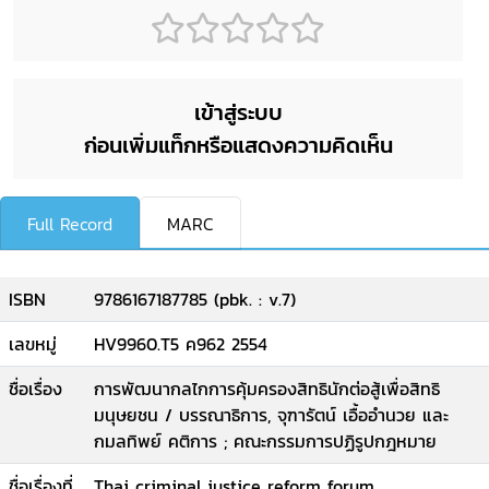
เข้าสู่ระบบ
ก่อนเพิ่มแท็กหรือแสดงความคิดเห็น
Full Record
MARC
ISBN
9786167187785 (pbk. : v.7)
เลขหมู่
HV9960.T5 ค962 2554
ชื่อเรื่อง
การพัฒนากลไกการคุ้มครองสิทธินักต่อสู้เพื่อสิทธิ
มนุษยชน / บรรณาธิการ, จุฑารัตน์ เอื้ออำนวย และ
กมลทิพย์ คติการ ; คณะกรรมการปฏิรูปกฎหมาย
ชื่อเรื่องที่
Thai criminal justice reform forum