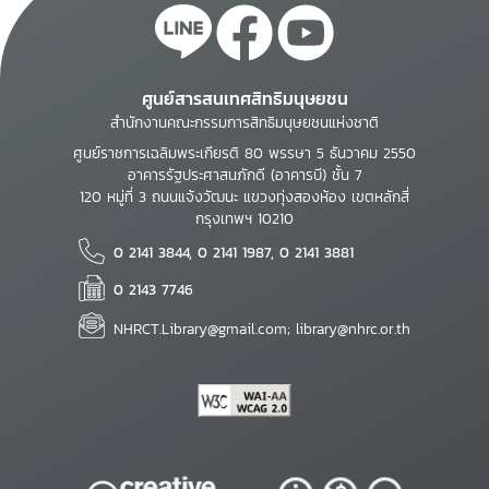
ศูนย์สารสนเทศสิทธิมนุษยชน
สำนักงานคณะกรรมการสิทธิมนุษยชนแห่งชาติ
ศูนย์ราชการเฉลิมพระเกียรติ 80 พรรษา 5 ธันวาคม 2550
อาคารรัฐประศาสนภักดี (อาคารบี) ชั้น 7
120 หมู่ที่ 3 ถนนแจ้งวัฒนะ แขวงทุ่งสองห้อง เขตหลักสี่
กรุงเทพฯ 10210
0 2141 3844, 0 2141 1987, 0 2141 3881
0 2143 7746
NHRCT.Library@gmail.com; library@nhrc.or.th