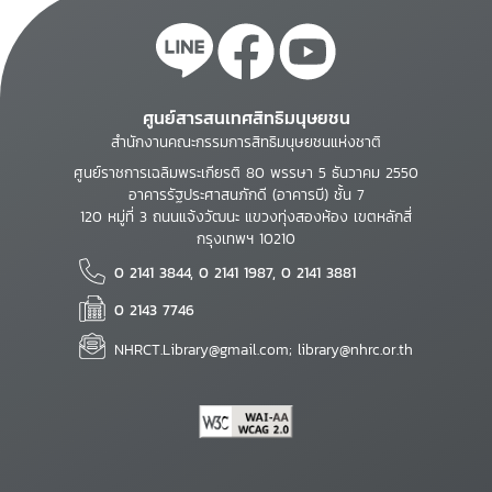
ศูนย์สารสนเทศสิทธิมนุษยชน
สำนักงานคณะกรรมการสิทธิมนุษยชนแห่งชาติ
ศูนย์ราชการเฉลิมพระเกียรติ 80 พรรษา 5 ธันวาคม 2550
อาคารรัฐประศาสนภักดี (อาคารบี) ชั้น 7
120 หมู่ที่ 3 ถนนแจ้งวัฒนะ แขวงทุ่งสองห้อง เขตหลักสี่
กรุงเทพฯ 10210
0 2141 3844, 0 2141 1987, 0 2141 3881
0 2143 7746
NHRCT.Library@gmail.com; library@nhrc.or.th