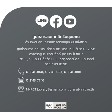
ศูนย์สารสนเทศสิทธิมนุษยชน
สำนักงานคณะกรรมการสิทธิมนุษยชนแห่งชาติ
ศูนย์ราชการเฉลิมพระเกียรติ 80 พรรษา 5 ธันวาคม 2550
อาคารรัฐประศาสนภักดี (อาคารบี) ชั้น 7
120 หมู่ที่ 3 ถนนแจ้งวัฒนะ แขวงทุ่งสองห้อง เขตหลักสี่
กรุงเทพฯ 10210
0 2141 3844, 0 2141 1987, 0 2141 3881
0 2143 7746
NHRCT.Library@gmail.com; library@nhrc.or.th