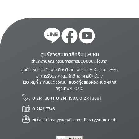
ศูนย์สารสนเทศสิทธิมนุษยชน
สำนักงานคณะกรรมการสิทธิมนุษยชนแห่งชาติ
ศูนย์ราชการเฉลิมพระเกียรติ 80 พรรษา 5 ธันวาคม 2550
อาคารรัฐประศาสนภักดี (อาคารบี) ชั้น 7
120 หมู่ที่ 3 ถนนแจ้งวัฒนะ แขวงทุ่งสองห้อง เขตหลักสี่
กรุงเทพฯ 10210
0 2141 3844, 0 2141 1987, 0 2141 3881
0 2143 7746
NHRCT.Library@gmail.com; library@nhrc.or.th