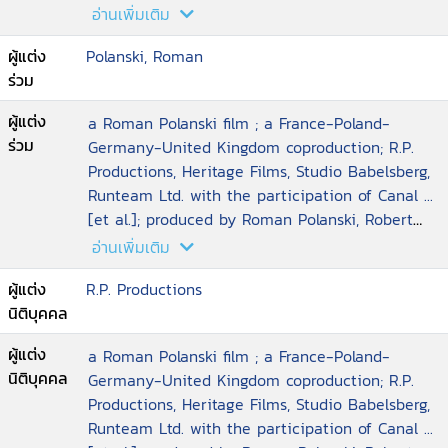
เป็นการตอบแทน...
Benmussa, Alain Sarde; screenplay by Ronald
อ่านเพิ่มเติม
Harwood
ผู้แต่ง
Polanski, Roman
ร่วม
ผู้แต่ง
a Roman Polanski film ; a France-Poland-
ร่วม
Germany-United Kingdom coproduction; R.P.
Productions, Heritage Films, Studio Babelsberg,
Runteam Ltd. with the participation of Canal ...
[et al.]; produced by Roman Polanski, Robert
Benmussa, Alain Sarde; screenplay by Ronald
อ่านเพิ่มเติม
Harwood
ผู้แต่ง
R.P. Productions
นิติบุคคล
ผู้แต่ง
a Roman Polanski film ; a France-Poland-
นิติบุคคล
Germany-United Kingdom coproduction; R.P.
Productions, Heritage Films, Studio Babelsberg,
Runteam Ltd. with the participation of Canal ...