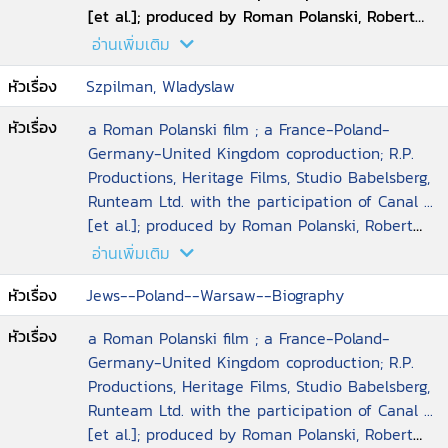
360,000 คน ในกรุงวอร์ซอว์ ต้องสวมปลอกแขนระบุ
[et al.]; produced by Roman Polanski, Robert
เชื้อชาติ และย้ายออกจากบ้าน ไปอยู่อย่างแออัดในเขต
Benmussa, Alain Sarde; screenplay by Ronald
อ่านเพิ่มเติม
พื้นที่อันจำกัด ซพิลแมนก็ยังคงเชื่อว่า เขาสามารถ
Harwood
หัวเรื่อง
Szpilman, Wladyslaw
รับมือกับสถานการณ์ได้ ตราบเท่าที่ปฏิบัติตามกฏ และ
มองโลกในแง่ดีต่อไป เขาได้ใบประกาศนียบัตร รับรอง
หัวเรื่อง
a Roman Polanski film ; a France-Poland-
การทำงานเป็นนักเปียโน ในร้านอาหารเฉพาะชาวยิว
Germany-United Kingdom coproduction; R.P.
และพยายามสร้างความมั่นใจให้กับทุกคนด้วยคำพูดว่า
Productions, Heritage Films, Studio Babelsberg,
ไม่ต้องห่วง อีกไม่นานทุกอย่างก็กลับคืนสู่ภาวะปกติ ต่อ
Runteam Ltd. with the participation of Canal ...
มาในเดือนสิงหาคมปี 1942 ครอบครัวของเขา ถูกส่งตัว
[et al.]; produced by Roman Polanski, Robert
ขึ้นรถไฟไปยังค่ายกักกัน แต่เขาได้รับความช่วยเหลือ
Benmussa, Alain Sarde; screenplay by Ronald
อ่านเพิ่มเติม
ช่วงนาทีสุดท้าย ให้อยู่ในกรุงวอร์ซอว์ต่อไป จากเพื่อน
Harwood
คนหนึ่งประจำกรมตำรวจ หลังจากนั้น ซพิลแมนก็ต้อง
หัวเรื่อง
Jews--Poland--Warsaw--Biography
หลบๆ ซ่อนๆ อยู่ในเมืองที่กำลังจะพังพินาศ ด้วยน้ำมือ
สงคราม ไม่มีอะไรจะกิน และป่วยเป็นโรคสารพัด เป็น
หัวเรื่อง
a Roman Polanski film ; a France-Poland-
เวลานานที่เขาต้องอาศัยอย่างแร้งแค้น อยู่ในบ้านร้าง
Germany-United Kingdom coproduction; R.P.
หลังหนึ่ง ก่อนต่อมาจะถูกค้นพบ โดยนายทหาร
Productions, Heritage Films, Studio Babelsberg,
เยอรมัน ร้อยเอก วิล (โธมัส เครทชมานน์)ผู้ยื่นข้อเสนอ
Runteam Ltd. with the participation of Canal ...
ว่าจะนำอาหารมาให้ หากเขายอมเล่นเปียโนให้ฟัง
[et al.]; produced by Roman Polanski, Robert