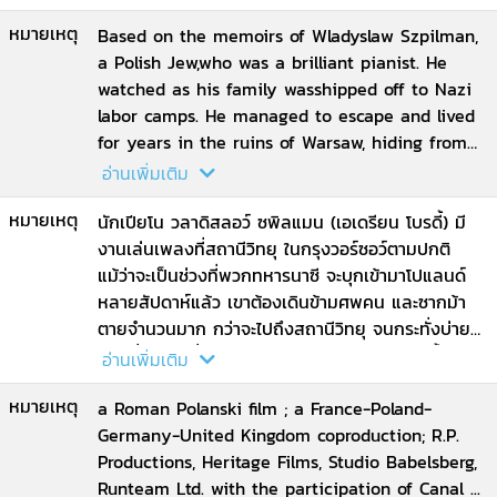
Harwood
หมายเหตุ
Based on the memoirs of Wladyslaw Szpilman,
a Polish Jew,who was a brilliant pianist. He
watched as his family wasshipped off to Nazi
labor camps. He managed to escape and lived
for years in the ruins of Warsaw, hiding from
the Nazis
อ่านเพิ่มเติม
หมายเหตุ
นักเปียโน วลาดิสลอว์ ซพิลแมน (เอเดรียน โบรดี้) มี
งานเล่นเพลงที่สถานีวิทยุ ในกรุงวอร์ซอว์ตามปกติ
แม้ว่าจะเป็นช่วงที่พวกทหารนาซี จะบุกเข้ามาโปแลนด์
หลายสัปดาห์แล้ว เขาต้องเดินข้ามศพคน และซากม้า
ตายจำนวนมาก กว่าจะไปถึงสถานีวิทยุ จนกระทั่งบ่าย
วันหนึ่ง ขณะที่เขากำลังเล่นเพลงของโชแปงอยู่นั้น
อ่านเพิ่มเติม
ระเบิดของฝ่ายศัตรู ก็ถล่มลงมาในเมืองเสียหายยับเยิน
หมายเหตุ
หลายวันต่อมา วอร์ซอว์ตกเป็นของนาซี แม้ว่าจะรู้ดี ถึง
a Roman Polanski film ; a France-Poland-
สิ่งที่จะเกิดตามมาภายหลังจากนี้ แต่เขาก็ยังเชื่อว่า ทุก
Germany-United Kingdom coproduction; R.P.
อย่างจะต้องเรียบร้อย เมื่ออังกฤษกับฝรั่งเศสประกาศ
Productions, Heritage Films, Studio Babelsberg,
สงครามกับเยอรมัน ทหารนาซีสั่งให้ชาวยิวจำนวน
Runteam Ltd. with the participation of Canal ...