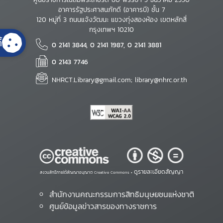
อาคารรัฐประศาสนภักดี (อาคารบี) ชั้น 7
120 หมู่ที่ 3 ถนนแจ้งวัฒนะ แขวงทุ่งสองห้อง เขตหลักสี่
กรุงเทพฯ 10210
้
0 2141 3844, 0 2141 1987, 0 2141 3881
0 2143 7746
NHRCT.Library@gmail.com; library@nhrc.or.th
ดูรายละเอียดสัญญา
สงวนสิทธิ์ภายใต้สัญญาอนุญาต Creative Commons •
สำนักงานคณะกรรมการสิทธิมนุษยชนแห่งชาติ
ศูนย์ข้อมูลข่าวสารของทางราชการ