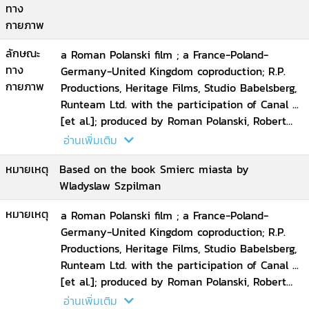
ทาง
กายภาพ
ลักษณะ
a Roman Polanski film ; a France-Poland-
ทาง
Germany-United Kingdom coproduction; R.P.
กายภาพ
Productions, Heritage Films, Studio Babelsberg,
Runteam Ltd. with the participation of Canal ...
[et al.]; produced by Roman Polanski, Robert
Benmussa, Alain Sarde; screenplay by Ronald
อ่านเพิ่มเติม
Harwood
หมายเหตุ
Based on the book Smierc miasta by
Wladyslaw Szpilman
หมายเหตุ
a Roman Polanski film ; a France-Poland-
Germany-United Kingdom coproduction; R.P.
Productions, Heritage Films, Studio Babelsberg,
Runteam Ltd. with the participation of Canal ...
[et al.]; produced by Roman Polanski, Robert
Benmussa, Alain Sarde; screenplay by Ronald
อ่านเพิ่มเติม