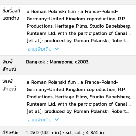
ชื่อเรื่องที่
a Roman Polanski film ; a France-Poland-
แตกต่าง
Germany-United Kingdom coproduction; R.P.
Productions, Heritage Films, Studio Babelsberg,
Runteam Ltd. with the participation of Canal ...
[et al.]; produced by Roman Polanski, Robert
Benmussa, Alain Sarde; screenplay by Ronald
อ่านเพิ่มเติม
Harwood
พิมพ์
Bangkok : Mangpong, c2003.
ลักษณ์
พิมพ์
a Roman Polanski film ; a France-Poland-
ลักษณ์
Germany-United Kingdom coproduction; R.P.
Productions, Heritage Films, Studio Babelsberg,
Runteam Ltd. with the participation of Canal ...
[et al.]; produced by Roman Polanski, Robert
Benmussa, Alain Sarde; screenplay by Ronald
อ่านเพิ่มเติม
Harwood
ลักษณะ
1 DVD (142 min.) : sd., col. ; 4 3/4 in.