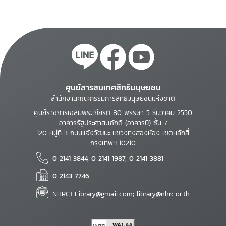
ศูนย์สารสนเทศสิทธิมนุษยชน
สำนักงานคณะกรรมการสิทธิมนุษยชนแห่งชาติ
ศูนย์ราชการเฉลิมพระเกียรติ 80 พรรษา 5 ธันวาคม 2550
อาคารรัฐประศาสนภักดี (อาคารบี) ชั้น 7
120 หมู่ที่ 3 ถนนแจ้งวัฒนะ แขวงทุ่งสองห้อง เขตหลักสี่
กรุงเทพฯ 10210
0 2141 3844, 0 2141 1987, 0 2141 3881
0 2143 7746
NHRCT.Library@gmail.com; library@nhrc.or.th