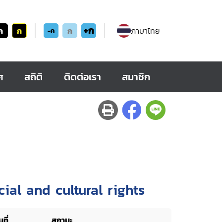
+ก
ก
ก
ก
ภาษาไทย
-ก
ศ
สถิติ
ติดต่อเรา
สมาชิก
al and cultural rights
ที่
สถานะ