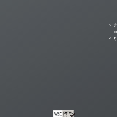
ส
แ
ศ