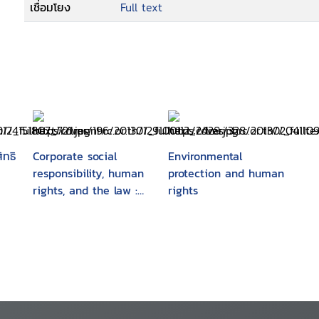
เชื่อมโยง
Full text
ทธิ
Corporate social
Environmental
responsibility, human
protection and human
rights, and the law :
rights
multinational
corporations in
developing countries