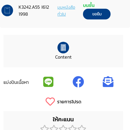
Geneva, 23-25 September 1996
บนชั้น
K3242.A55 I612
มุมหนังสือ
1998
ทั่วไป
ขอยืม
Content
แบ่งปันเนื้อหา
รายการโปรด
ให้คะแนน