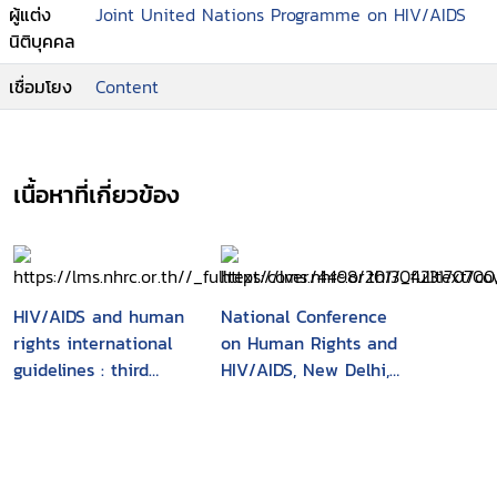
ผู้แต่ง
Joint United Nations Programme on HIV/AIDS
นิติบุคคล
เชื่อมโยง
Content
เนื้อหาที่เกี่ยวข้อง
HIV/AIDS and human
National Conference
rights international
on Human Rights and
guidelines : third
HIV/AIDS, New Delhi,
international
24-25 November,
consultation on
2000 : report
HIV/AIDS and human
rights : Geneva, 25-26