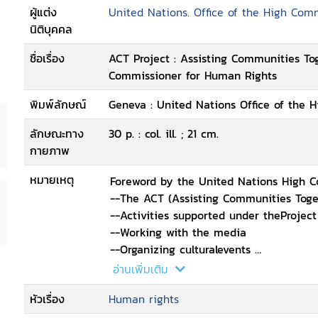
ผู้แต่ง
United Nations. Office of the High Com
นิติบุคคล
ชื่อเรื่อง
ACT Project : Assisting Communities Tog
Commissioner for Human Rights
พิมพ์ลักษณ์
Geneva : United Nations Office of the 
ลักษณะทาง
30 p. : col. ill. ; 21 cm.
กายภาพ
หมายเหตุ
Foreword by the United Nations High 
--The ACT (Assisting Communities Toge
--Activities supported under theProjec
--Working with the media
--Organizing culturalevents
--Monitoring local conditions
อ่านเพิ่มเติม
--Creatinginformation centres
หัวเรื่อง
Human rights
--Conducting awarenes campaigns
--Translating and disseminating huma