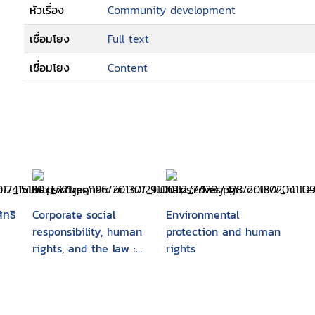
หัวเรื่อง
Community development
--Organizing workshops, training cour
--Producing educational materials
เชื่อมโยง
Full text
--Working in schools
--Moving forward
เชื่อมโยง
Content
--Facts and figures
ทธิ
Corporate social
Environmental
responsibility, human
protection and human
rights, and the law :
rights
multinational
corporations in
developing countries