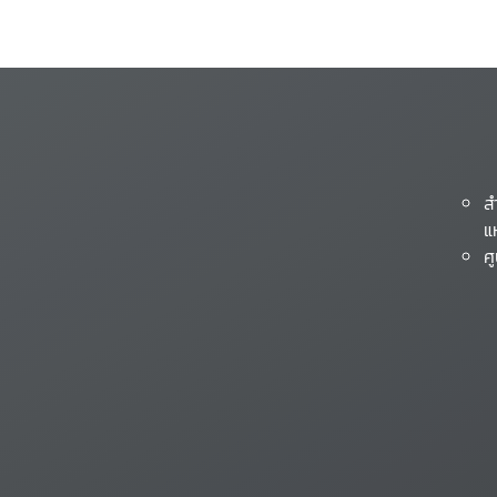
ส
แ
ศ