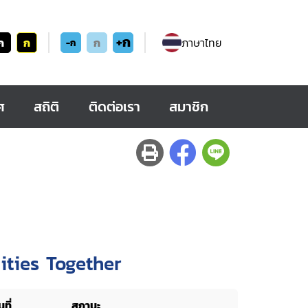
+ก
ก
ก
ก
ภาษาไทย
-ก
ศ
สถิติ
ติดต่อเรา
สมาชิก
ities Together
ที่
สถานะ