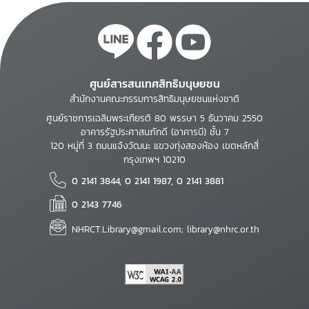
ศูนย์สารสนเทศสิทธิมนุษยชน
สำนักงานคณะกรรมการสิทธิมนุษยชนแห่งชาติ
ศูนย์ราชการเฉลิมพระเกียรติ 80 พรรษา 5 ธันวาคม 2550
อาคารรัฐประศาสนภักดี (อาคารบี) ชั้น 7
120 หมู่ที่ 3 ถนนแจ้งวัฒนะ แขวงทุ่งสองห้อง เขตหลักสี่
กรุงเทพฯ 10210
0 2141 3844, 0 2141 1987, 0 2141 3881
0 2143 7746
NHRCT.Library@gmail.com; library@nhrc.or.th