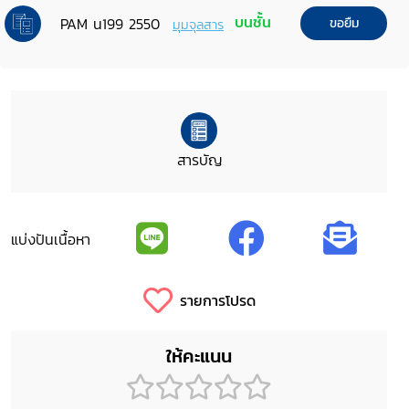
บนชั้น
PAM น199 2550
ขอยืม
มุมจุลสาร
สารบัญ
แบ่งปันเนื้อหา
รายการโปรด
ให้คะแนน