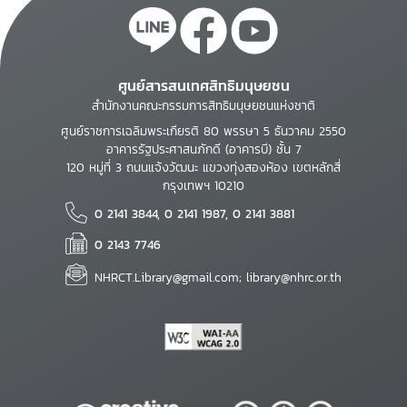
ศูนย์สารสนเทศสิทธิมนุษยชน
สำนักงานคณะกรรมการสิทธิมนุษยชนแห่งชาติ
ศูนย์ราชการเฉลิมพระเกียรติ 80 พรรษา 5 ธันวาคม 2550
อาคารรัฐประศาสนภักดี (อาคารบี) ชั้น 7
120 หมู่ที่ 3 ถนนแจ้งวัฒนะ แขวงทุ่งสองห้อง เขตหลักสี่
กรุงเทพฯ 10210
0 2141 3844, 0 2141 1987, 0 2141 3881
0 2143 7746
NHRCT.Library@gmail.com; library@nhrc.or.th