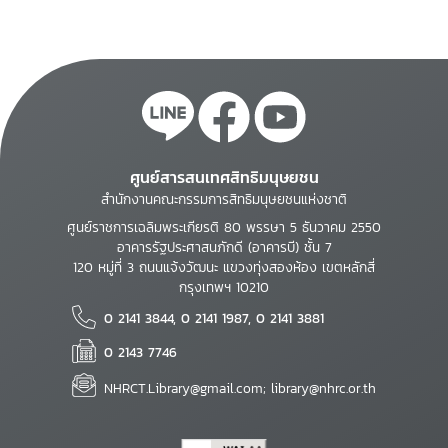
ศูนย์สารสนเทศสิทธิมนุษยชน
สำนักงานคณะกรรมการสิทธิมนุษยชนแห่งชาติ
ศูนย์ราชการเฉลิมพระเกียรติ 80 พรรษา 5 ธันวาคม 2550
อาคารรัฐประศาสนภักดี (อาคารบี) ชั้น 7
120 หมู่ที่ 3 ถนนแจ้งวัฒนะ แขวงทุ่งสองห้อง เขตหลักสี่
กรุงเทพฯ 10210
0 2141 3844, 0 2141 1987, 0 2141 3881
0 2143 7746
NHRCT.Library@gmail.com; library@nhrc.or.th