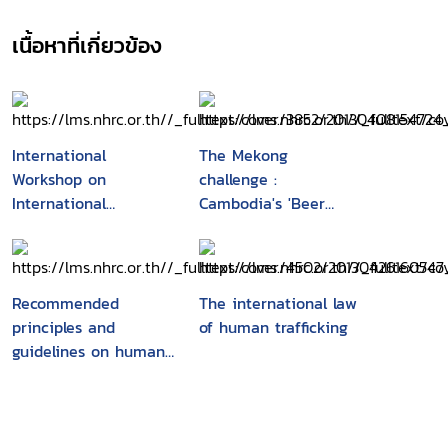
เนื้อหาที่เกี่ยวข้อง
International
The Mekong
Workshop on
challenge :
International
Cambodia's 'Beer
Migration and Traffic
promotion girls' : their
in Women, Chiang
recruitment, working
Mai, 17-21 October
conditions and
1994
vulnerabilities
Recommended
The international law
principles and
of human trafficking
guidelines on human
rights and human
trafficking