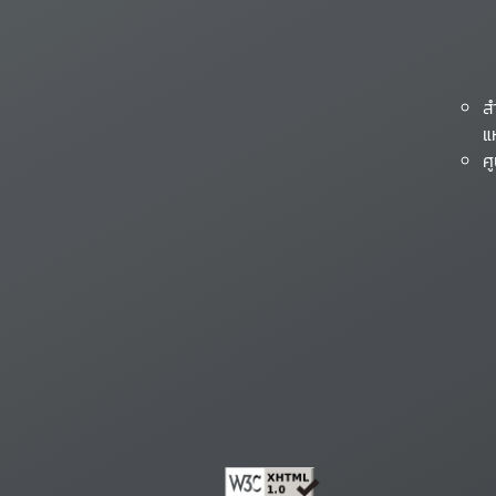
ส
แ
ศ