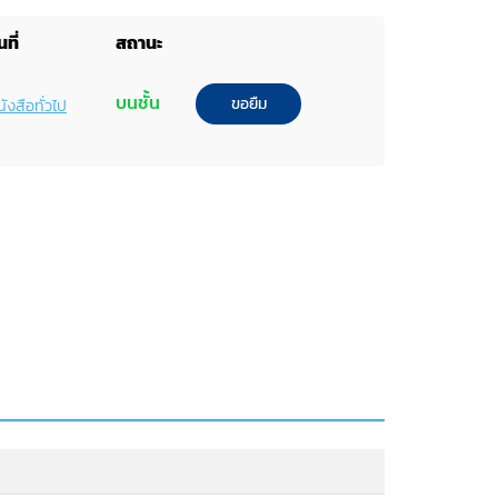
ที่
สถานะ
บนชั้น
ขอยืม
ังสือทั่วไป