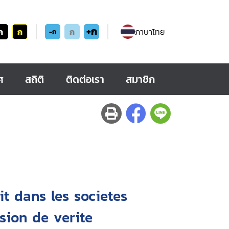
+ก
ก
ก
ก
ภาษาไทย
-ก
ศ
สถิติ
ติดต่อเรา
สมาชิก
it dans les societes
ssion de verite