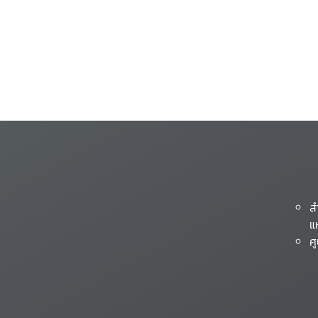
ส
แ
ศ