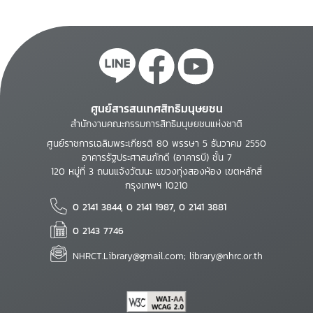
ศูนย์สารสนเทศสิทธิมนุษยชน
สำนักงานคณะกรรมการสิทธิมนุษยชนแห่งชาติ
ศูนย์ราชการเฉลิมพระเกียรติ 80 พรรษา 5 ธันวาคม 2550
อาคารรัฐประศาสนภักดี (อาคารบี) ชั้น 7
120 หมู่ที่ 3 ถนนแจ้งวัฒนะ แขวงทุ่งสองห้อง เขตหลักสี่
กรุงเทพฯ 10210
0 2141 3844, 0 2141 1987, 0 2141 3881
0 2143 7746
NHRCT.Library@gmail.com; library@nhrc.or.th