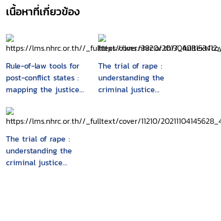
เนื้อหาที่เกี่ยวข้อง
Rule-of-law tools for
The trial of rape :
post-conflict states :
understanding the
mapping the justice
criminal justice
sector
system response to
sexual violence in
Thailand and
Vietnam
The trial of rape :
understanding the
criminal justice
system response to
sexual violence in
Thailand and
Vietnam