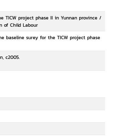
the TICW project phase II in Yunnan province /
n of Child Labour
he baseline surey for the TICW project phase
n, c2005.