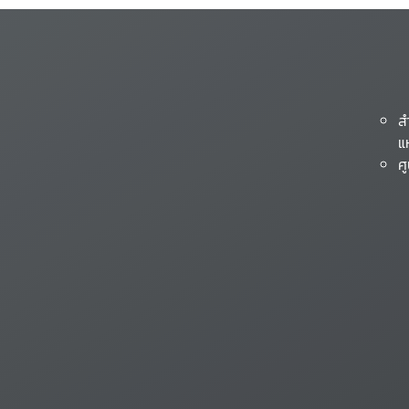
ส
แ
ศ