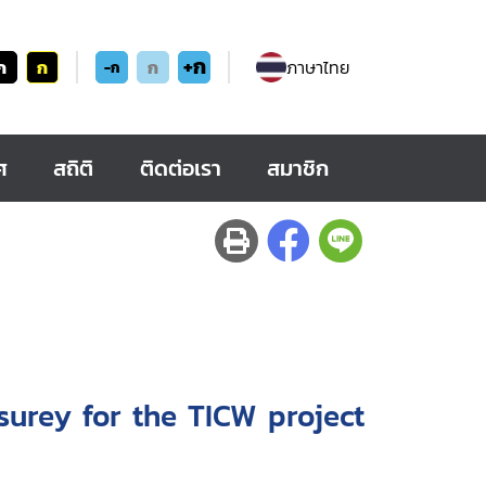
+ก
ก
ก
ก
ภาษาไทย
-ก
ศ
สถิติ
ติดต่อเรา
สมาชิก
surey for the TICW project