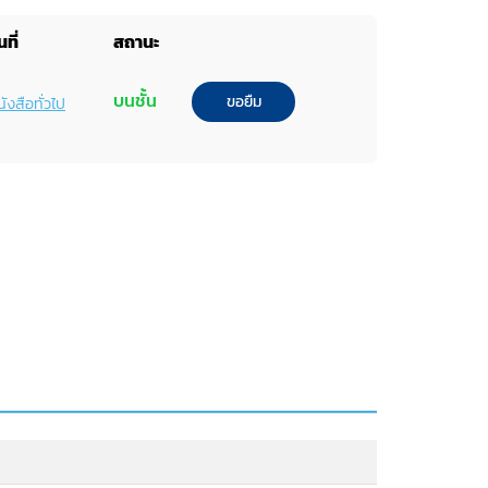
ที่
สถานะ
บนชั้น
ขอยืม
ังสือทั่วไป