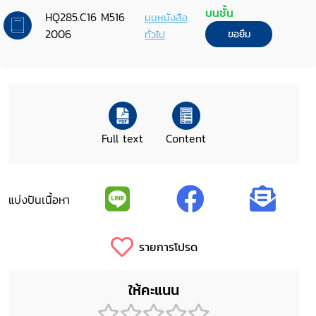
vulnerabilities
บนชั้น
HQ285.C16 M516
มุมหนังสือ
2006
ทั่วไป
ขอยืม
Full text
Content
แบ่งปันเนื้อหา
รายการโปรด
ให้คะแนน