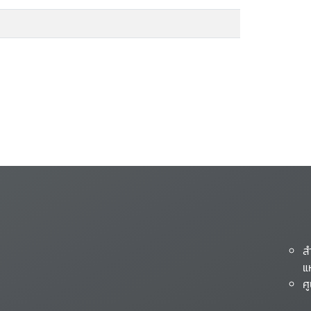
ส
แ
ศ