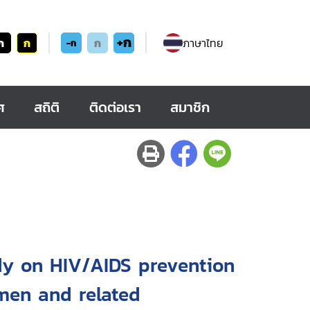
+ก
ก
ก
ก
ภาษาไทย
-ก
ศ
สถิติ
ติดต่อเรา
สมาชิก
udy on HIV/AIDS prevention
men and related