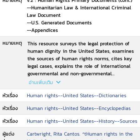
หมายเหตุ
v.2 : Human Rights Primary Documents (cont.)
--International Labour Organization Documents
--Humanitarian Law & International Criminal
--Organization of American States Documents
Law Document
--Organization for Security & Cooperation in
--U.S. Generated Documents
Europe Document.
--Appendices
หมายเหตุ
This resource surveys the legal protection of
human dignity in the United States, examines
the sources of human rights norms, cites key
legal cases, explains the role of international
governmental and non-governmental
organizations, and charts global, regional, and
อ่านเพิ่มเติม
UN human rights measures.
หัวเรื่อง
Human rights--United States--Dictionaries
หัวเรื่อง
Human rights--United States--Encyclopedias
หัวเรื่อง
Human rights--United States--History--Sources
ผู้แต่ง
Cartwright, Rita Cantos. ^tHuman rights in the