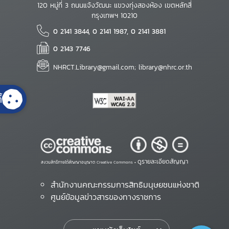
120 หมู่ที่ 3 ถนนแจ้งวัฒนะ แขวงทุ่งสองห้อง เขตหลักสี่
กรุงเทพฯ 10210
0 2141 3844, 0 2141 1987, 0 2141 3881
0 2143 7746
NHRCT.Library@gmail.com; library@nhrc.or.th
้
ดูรายละเอียดสัญญา
สงวนสิทธิ์ภายใต้สัญญาอนุญาต Creative Commons •
สำนักงานคณะกรรมการสิทธิมนุษยชนแห่งชาติ
ศูนย์ข้อมูลข่าวสารของทางราชการ