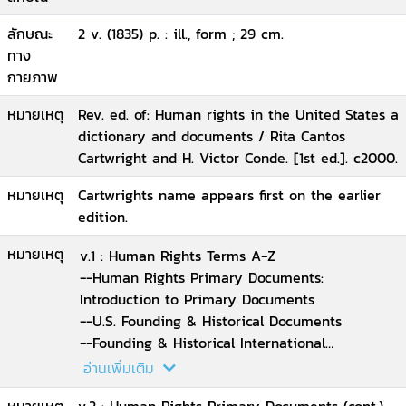
ลักษณะ
2 v. (1835) p. : ill., form ; 29 cm.
ทาง
กายภาพ
หมายเหตุ
Rev. ed. of: Human rights in the United States a
dictionary and documents / Rita Cantos
Cartwright and H. Victor Conde. [1st ed.]. c2000.
หมายเหตุ
Cartwrights name appears first on the earlier
edition.
หมายเหตุ
v.1 : Human Rights Terms A-Z
--Human Rights Primary Documents:
Introduction to Primary Documents
--U.S. Founding & Historical Documents
--Founding & Historical International
Documents
อ่านเพิ่มเติม
--U.N. Related Documents