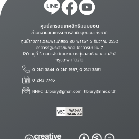
ศูนย์สารสนเทศสิทธิมนุษยชน
สำนักงานคณะกรรมการสิทธิมนุษยชนแห่งชาติ
ศูนย์ราชการเฉลิมพระเกียรติ 80 พรรษา 5 ธันวาคม 2550
อาคารรัฐประศาสนภักดี (อาคารบี) ชั้น 7
120 หมู่ที่ 3 ถนนแจ้งวัฒนะ แขวงทุ่งสองห้อง เขตหลักสี่
กรุงเทพฯ 10210
0 2141 3844, 0 2141 1987, 0 2141 3881
0 2143 7746
NHRCT.Library@gmail.com; library@nhrc.or.th