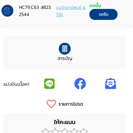
บนชั้น
HC79.C63 ส823
มุมวิทยานิพนธ์ &
2544
วิจัย
ขอยืม
สารบัญ
แบ่งปันเนื้อหา
รายการโปรด
ให้คะแนน