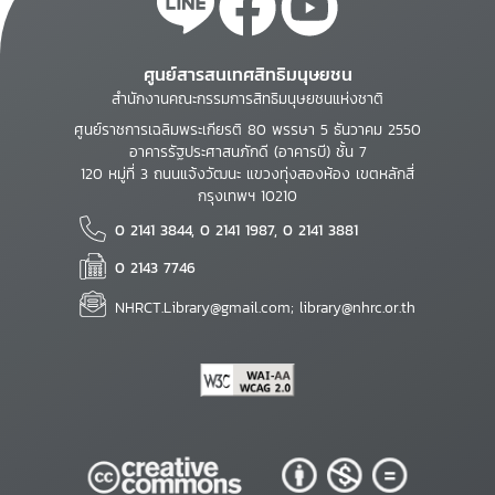
ศูนย์สารสนเทศสิทธิมนุษยชน
สำนักงานคณะกรรมการสิทธิมนุษยชนแห่งชาติ
ศูนย์ราชการเฉลิมพระเกียรติ 80 พรรษา 5 ธันวาคม 2550
อาคารรัฐประศาสนภักดี (อาคารบี) ชั้น 7
120 หมู่ที่ 3 ถนนแจ้งวัฒนะ แขวงทุ่งสองห้อง เขตหลักสี่
กรุงเทพฯ 10210
0 2141 3844, 0 2141 1987, 0 2141 3881
0 2143 7746
NHRCT.Library@gmail.com; library@nhrc.or.th