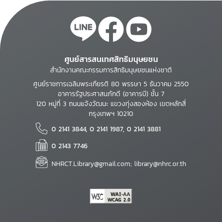
ศูนย์สารสนเทศสิทธิมนุษยชน
สำนักงานคณะกรรมการสิทธิมนุษยชนแห่งชาติ
ศูนย์ราชการเฉลิมพระเกียรติ 80 พรรษา 5 ธันวาคม 2550
อาคารรัฐประศาสนภักดี (อาคารบี) ชั้น 7
120 หมู่ที่ 3 ถนนแจ้งวัฒนะ แขวงทุ่งสองห้อง เขตหลักสี่
กรุงเทพฯ 10210
0 2141 3844, 0 2141 1987, 0 2141 3881
0 2143 7746
NHRCT.Library@gmail.com; library@nhrc.or.th