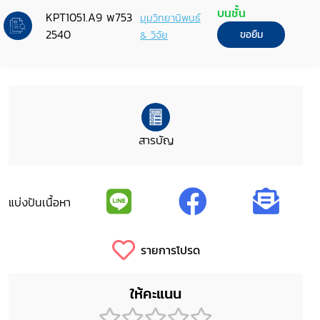
บนชั้น
KPT1051.A9 พ753
มุมวิทยานิพนธ์
2540
& วิจัย
ขอยืม
สารบัญ
แบ่งปันเนื้อหา
รายการโปรด
ให้คะแนน