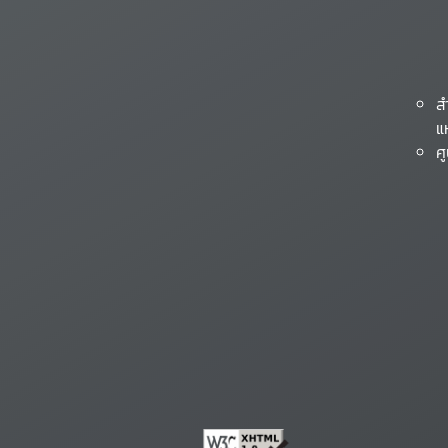
ส
แ
ศ