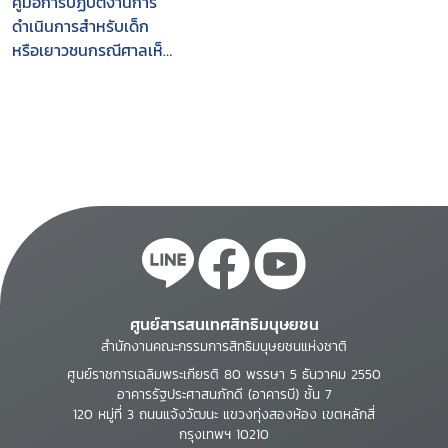
คู่มือการปฏิบัติงานการ
ดำเนินการสำหรับเด็ก
หรือเยาวชนกรณีศาลเห็น
ว่าตามพฤติการณ์แห่งคดี
ยังไม่สมควรจะมีคำ
พิพากษา (มาตรา 132)
ศูนย์สารสนเทศสิทธิมนุษยชน
สำนักงานคณะกรรมการสิทธิมนุษยชนแห่งชาติ
ศูนย์ราชการเฉลิมพระเกียรติ 80 พรรษา 5 ธันวาคม 2550
อาคารรัฐประศาสนภักดี (อาคารบี) ชั้น 7
120 หมู่ที่ 3 ถนนแจ้งวัฒนะ แขวงทุ่งสองห้อง เขตหลักสี่
กรุงเทพฯ 10210