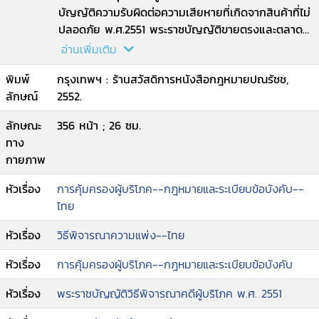
บัญญัติความรับผิดต่อความเสียหายที่เกิดจากสินค้าที่ไม่
ปลอดภัย พ.ศ.2551 พระราชบัญญัติขายตรงและตลาด
แบบตรง พ.ศ. 2545 พระราชบัญญัติว่าด้วยข้อสัญญา
อ่านเพิ่มเติม
ที่ไม่เป็นธรรม พ.ศ. 2540 ข้อกำหนดของประธานศาล
พิมพ์
กรุงเทพฯ : ร้านสวัสดิการหนังสือกฎหมายปณรัชช,
ฎีกาว่าด้วยการดำเนินกระบวนพิจารณาและการปฏิบัติ
ลักษณ์
2552.
หน้าที่ของเจ้าหนักงานคดีผู้บริโภค พ.ศ. 2551 ระเบียบ
คณะกรรมการข้าราชการศาลยุติธรรมว่าด้วยการแต่งตั้ง
ลักษณะ
356 หน้า ; 26 ซม.
เจ้าพนักงานคดีพ.ศ. 2551
ทาง
กายภาพ
หัวเรื่อง
การคุ้มครองผู้บริโภค--กฎหมายและระเบียบข้อบังคับ--
ไทย
หัวเรื่อง
วิธีพิจารณาความแพ่ง--ไทย
หัวเรื่อง
การคุ้มครองผู้บริโภค--กฎหมายและระเบียบข้อบังคับ
หัวเรื่อง
พระราชบัญญัติวิธีพิจารณาคดีผู้บริโภค พ.ศ. 2551