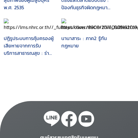
สุขภาพของผู้ไม่สูบบุหรี่
ตรงและตลาดแบบตรง :
พ.ศ. 2535
ป้องกันธุรกิจผิดกฎหมาย
กำหนดลักษณะของการ
ประกอบธุรกิจขายตรง
และตลาดแบบตรง การ
คุ้มครองผู้บริโภค
ปฏิรูประบบการคุ้มครองผู้
นานาสาระ : ภาค2 รู้ทัน
เสียหายจากการรับ
กฎหมาย
บริการสาธารณสุข : ร่าง
กฎหมายฉบับคณะ
กรรมการปฏิรูปกฎหมาย
(คปก.)
ศูนย์สารสนเทศสิทธิมนุษยชน