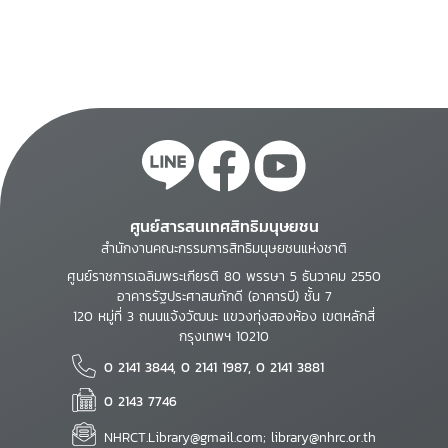
ศูนย์สารสนเทศสิทธิมนุษยชน
สำนักงานคณะกรรมการสิทธิมนุษยชนแห่งชาติ
ศูนย์ราชการเฉลิมพระเกียรติ 80 พรรษา 5 ธันวาคม 2550
อาคารรัฐประศาสนภักดี (อาคารบี) ชั้น 7
120 หมู่ที่ 3 ถนนแจ้งวัฒนะ แขวงทุ่งสองห้อง เขตหลักสี่
กรุงเทพฯ 10210
0 2141 3844, 0 2141 1987, 0 2141 3881
0 2143 7746
NHRCT.Library@gmail.com; library@nhrc.or.th