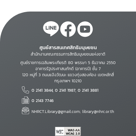
ศูนย์สารสนเทศสิทธิมนุษยชน
สำนักงานคณะกรรมการสิทธิมนุษยชนแห่งชาติ
ศูนย์ราชการเฉลิมพระเกียรติ 80 พรรษา 5 ธันวาคม 2550
อาคารรัฐประศาสนภักดี (อาคารบี) ชั้น 7
120 หมู่ที่ 3 ถนนแจ้งวัฒนะ แขวงทุ่งสองห้อง เขตหลักสี่
กรุงเทพฯ 10210
0 2141 3844, 0 2141 1987, 0 2141 3881
0 2143 7746
NHRCT.Library@gmail.com; library@nhrc.or.th