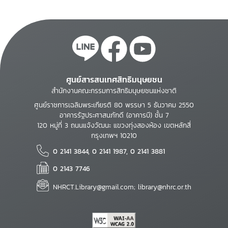
ศูนย์สารสนเทศสิทธิมนุษยชน
สำนักงานคณะกรรมการสิทธิมนุษยชนแห่งชาติ
ศูนย์ราชการเฉลิมพระเกียรติ 80 พรรษา 5 ธันวาคม 2550
อาคารรัฐประศาสนภักดี (อาคารบี) ชั้น 7
120 หมู่ที่ 3 ถนนแจ้งวัฒนะ แขวงทุ่งสองห้อง เขตหลักสี่
กรุงเทพฯ 10210
0 2141 3844, 0 2141 1987, 0 2141 3881
0 2143 7746
NHRCT.Library@gmail.com; library@nhrc.or.th