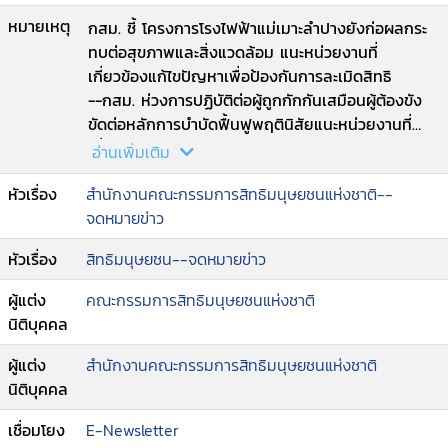
หมายเหตุ
กสม. ชี้ โครงการโรงไฟฟ้าแม่เมาะลำปางยังก่อผลกระ
ทบต่อสุขภาพและสิ่งแวดล้อม แนะหน่วยงานที่
เกี่ยวข้องแก้ไขปัญหาเพื่อป้องกันการละเมิดสิทธิ
--กสม. ห่วงการปฏิบัติต่อผู้ถูกกักกันเสมือนผู้ต้องขัง
ขัดต่อหลักการบำบัดฟื้นฟูพฤตินิสัยแนะหน่วยงานที่
เกี่ยวข้องปรับปรุงให้สอดคล้องตามหลักสิทธิมนุษยชน
อ่านเพิ่มเติม
--แถลงการณ์คณะกรรมการสิทธิมนุษยชนแห่งชาติ
หัวเรื่อง
สำนักงานคณะกรรมการสิทธิมนุษยชนแห่งชาติ--
(กสม.) เรื่อง ประณามการโจมตีพลเรือนและพื้นที่โรง
จดหมายข่าว
พยาบาล บริเวณแนวชายแดนไทย-กัมพูชา และขอให้
หยุดการสร้างความเกลียดชังทางเชื้อชาติ
หัวเรื่อง
สิทธิมนุษยชน--จดหมายข่าว
--ICJ เปิดทางให้ประเทศฟ้องร้องกันในประเด็นการ
เปลี่ยนแปลงสภาพภูมิอากาศและการปล่อยก๊าซเรือน
ผู้แต่ง
คณะกรรมการสิทธิมนุษยชนแห่งชาติ
กระจก.
นิติบุคคล
ผู้แต่ง
สำนักงานคณะกรรมการสิทธิมนุษยชนแห่งชาติ
นิติบุคคล
เชื่อมโยง
E-Newsletter