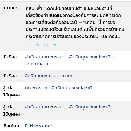
หมายเหตุ
กสม. ย้ำ “เด็กไม่ใช่คอนเทนต์“ แนะหน่วยงานที่
เกี่ยวข้องกำหนดแนวทางป้องกันการละเมิดสิทธิเด็ก
และการเสี่ยงต่อภัยออนไลน์ —^tกสม. ชี้ การขอ
ประทานบัตรเหมืองแร่โดโลไมต์ ในพื้นที่รอยต่อป่าแก่ง
กระจานขาดการมีส่วนร่วมของประชาชน แนะ กรม
อุตสาหกรรมฯ ทบทวนการกำหนดเขตแหล่งแร่ ห่วง
อ่านเพิ่มเติม
กระทบมรดกโลก —^tร่องรอยดิจิทัลกับสิทธิที่จะถูกลืม
หัวเรื่อง
สำนักงานคณะกรรมการสิทธิมนุษยชนแห่งชาติ--
—^tข่าวกิจกรรม กสม. —^tUN เผยชนพื้นเมืองถูก
จดหมายข่าว
กีดกัน จากแผนแก้ปัญหา การเปลี่ยนแปลงสภาพภูมิ
อากาศ.
หัวเรื่อง
สิทธิมนุษยชน--จดหมายข่าว
ผู้แต่ง
คณะกรรมการสิทธิมนุษยชนแห่งชาติ
นิติบุคคล
ผู้แต่ง
สำนักงานคณะกรรมการสิทธิมนุษยชนแห่งชาติ
นิติบุคคล
เชื่อมโยง
E-Newsletter