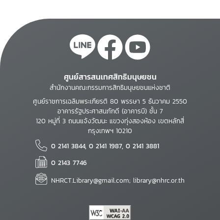
ศูนย์สารสนเทศสิทธิมนุษยชน
สำนักงานคณะกรรมการสิทธิมนุษยชนแห่งชาติ
ศูนย์ราชการเฉลิมพระเกียรติ 80 พรรษา 5 ธันวาคม 2550
อาคารรัฐประศาสนภักดี (อาคารบี) ชั้น 7
120 หมู่ที่ 3 ถนนแจ้งวัฒนะ แขวงทุ่งสองห้อง เขตหลักสี่
กรุงเทพฯ 10210
0 2141 3844, 0 2141 1987, 0 2141 3881
0 2143 7746
NHRCT.Library@gmail.com; library@nhrc.or.th