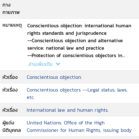
ทาง
กายภาพ
หมายเหตุ
Conscientious objection: international human
rights standards and jurisprudence
--Conscientious objection and alternative
service: national law and practice
--Protection of conscientious objectors in
international refugee law
อ่านเพิ่มเติม
--Final observations: the challenge to states.
หัวเรื่อง
Conscientious objection.
หัวเรื่อง
Conscientious objectors --Legal status, laws,
etc.
หัวเรื่อง
International law and human rights.
ผู้แต่ง
United Nations. Office of the High
นิติบุคคล
Commissioner for Human Rights, issuing body