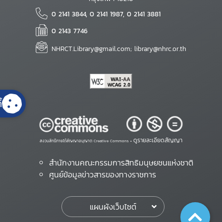
0 2141 3844, 0 2141 1987, 0 2141 3881
0 2143 7746
NHRCT.Library@gmail.com; library@nhrc.or.th
้
ดูรายละเอียดสัญญา
สงวนสิทธิ์ภายใต้สัญญาอนุญาต Creative Commons •
สำนักงานคณะกรรมการสิทธิมนุษยชนแห่งชาติ
ศูนย์ข้อมูลข่าวสารของทางราชการ
แผนผังเว็บไซต์