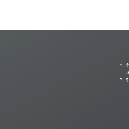
ส
แ
ศ