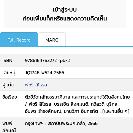
เข้าสู่ระบบ
ก่อนเพิ่มแท็กหรือแสดงความคิดเห็น
Full Record
MARC
ISBN
9786164763272 (pbk.)
เลขหมู่
JQ1746 พ524 2566
ผู้แต่ง
พัชรี สิโรรส
ชื่อเรื่อง
ตัวชี้วัดหลักธรรมาภิบาล และการประยุกต์ใช้ในสังคมไทย
/ พัชรี สิโรรส, บรรเจิด สิงคะเนติ, ถวิลวดี บุรีกุล,
อัมพร ธำรงลักษณ์, มานวิภา อินทรทัต ...[และคนอื่น ๆ]
พิมพ์
กรุงเทพฯ : สถาบันพระปกเกล้า, 2566.
ลักษณ์